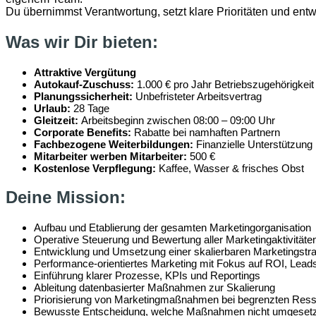
Du übernimmst Verantwortung, setzt klare Prioritäten und e
Was wir Dir bieten:
Attraktive Vergütung
Autokauf-Zuschuss:
1.000 € pro Jahr Betriebszugehörigkeit
Planungssicherheit:
Unbefristeter Arbeitsvertrag
Urlaub:
28 Tage
Gleitzeit:
Arbeitsbeginn zwischen 08:00 – 09:00 Uhr
Corporate Benefits:
Rabatte bei namhaften Partnern
Fachbezogene Weiterbildunge
n:
Finanzielle Unterstützung
Mitarbeiter werben Mitarbeite
r:
500 €
Kostenlose Verpflegung
:
Kaffee, Wasser & frisches Obst
Deine Mission:
Aufbau und Etablierung der gesamten Marketingorganisation
Operative Steuerung und Bewertung aller Marketingaktivitäten
Entwicklung und Umsetzung einer skalierbaren Marketingstra
Performance-orientiertes Marketing mit Fokus auf ROI, Lead
Einführung klarer Prozesse, KPIs und Reportings
Ableitung datenbasierter Maßnahmen zur Skalierung
Priorisierung von Marketingmaßnahmen bei begrenzten Res
Bewusste Entscheidung, welche Maßnahmen nicht umgesetz