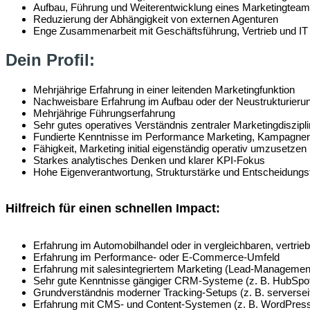
Aufbau, Führung und Weiterentwicklung eines Marketingtea
Reduzierung der Abhängigkeit von externen Agenturen
Enge Zusammenarbeit mit Geschäftsführung, Vertrieb und IT
Dein Profil:
Mehrjährige Erfahrung in einer leitenden Marketingfunktion
Nachweisbare Erfahrung im Aufbau oder der Neustrukturieru
Mehrjährige Führungserfahrung
Sehr gutes operatives Verständnis zentraler Marketingdiszipl
Fundierte Kenntnisse im Performance Marketing, Kampagn
Fähigkeit, Marketing initial eigenständig operativ umzusetzen
Starkes analytisches Denken und klarer KPI-Fokus
Hohe Eigenverantwortung, Strukturstärke und Entscheidungsf
Hilfreich für einen schnellen Impact:
Erfahrung im Automobilhandel oder in vergleichbaren, vertri
Erfahrung im Performance- oder E-Commerce-Umfeld
Erfahrung mit salesintegriertem Marketing (Lead-Management
Sehr gute Kenntnisse gängiger CRM-Systeme (z. B. HubSpot
Grundverständnis moderner Tracking-Setups (z. B. serversei
Erfahrung mit CMS- und Content-Systemen (z. B. WordPress