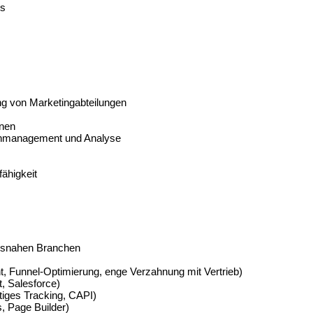
ms
ng von Marketingabteilungen
inen
enmanagement und Analyse
ähigkeit
ebsnahen Branchen
, Funnel-Optimierung, enge Verzahnung mit Vertrieb)
, Salesforce)
tiges Tracking, CAPI)
, Page Builder)