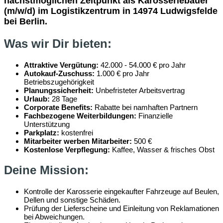
nächstmöglichen Zeitpunkt als Karosseriebauer
(m/w/d) im Logistikzentrum in 14974 Ludwigsfelde
bei Berlin.
Was wir Dir bieten:
Attraktive Vergütung:
42.000 - 54.000 € pro Jahr
Autokauf-Zuschuss:
1.000 € pro Jahr
Betriebszugehörigkeit
Planungssicherheit:
Unbefristeter Arbeitsvertrag
Urlaub:
28 Tage
Corporate Benefits:
Rabatte bei namhaften Partnern
Fachbezogene Weiterbildungen:
Finanzielle
Unterstützung
Parkplatz:
kostenfrei
Mitarbeiter werben Mitarbeiter:
500 €
Kostenlose Verpflegung:
Kaffee, Wasser & frisches Obst
Deine Mission:
Kontrolle der Karosserie eingekaufter Fahrzeuge auf Beulen,
Dellen und sonstige Schäden.
Prüfung der Lieferscheine und Einleitung von Reklamationen
bei Abweichungen.